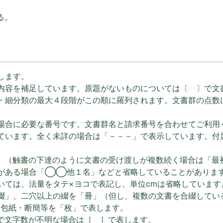
る。
します。
内容を補足しています。原題がないものについては〔 〕で文
・細分類の最大４段階がこの順に羅列されます。文書群の点数
場合に必要な番号です。文書群名と請求番号を合わせてご利用
ています。全く未詳の場合は「－－－」で表示しています。付
」（触書の下達のように文書の受け渡しが複数続く場合は「最
がある場合「◯◯他１名」などと省略していることがありま
いては、法量をタテ×ヨコで表記し、単位cmは省略しています
綴」、二穴以上の綴を「冊」（但し、複数の文書を合綴してい
・包紙・断簡等を「枚」で表します。
で文字数が不明な場合は［ ］で表します。