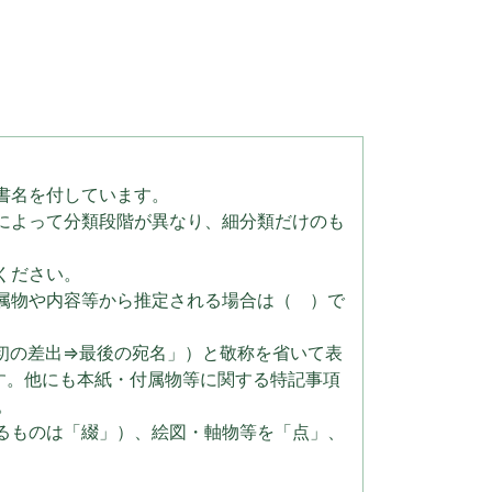
書名を付しています。
によって分類段階が異なり、細分類だけのも
ください。
属物や内容等から推定される場合は（ ）で
初の差出⇒最後の宛名」）と敬称を省いて表
す。他にも本紙・付属物等に関する特記事項
。
るものは「綴」）、絵図・軸物等を「点」、