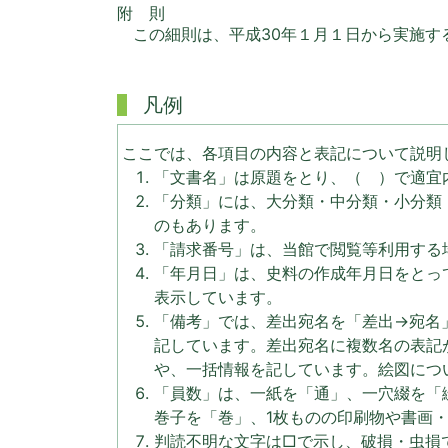
附 則
この細則は、平成30年１月１日から実施す
凡例
ここでは、各項目の内容と表記について説明
「文書名」は原題をとり、（ ）で適宜
「分類」には、大分類・中分類・小分類
のもあります。
「請求番号」は、当館で閲覧等利用する
「年月日」は、史料の作成年月日をとっ
表示しています。
「備考」では、差出宛名を「差出→宛名
記しています。差出宛名に複数名の表記
や、一括情報を記しています。絵図につ
「員数」は、一紙を「通」、一穴綴を「
巻子を「巻」、1枚ものの印刷物や書画
判読不明な文字は□で示し、破損・虫損